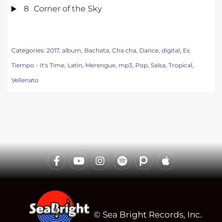
8
Corner of the Sky
Categories:
2017
,
album
,
Bachata
,
Cha cha
,
Dance
,
digital
,
Es
Tiempo - It's Time
,
Latin
,
Merengue
,
mp3
,
Pop
,
Salsa
,
Tropical
,
Vellenato
© Sea Bright Records, Inc.